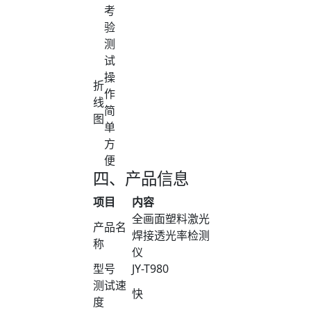
考
验
测
试
操
折
作
线
简
图
单
方
便
四、产品信息
项目
内容
全画面塑料激光
产品名
焊接透光率检测
称
仪
型号
JY-T980
测试速
快
度