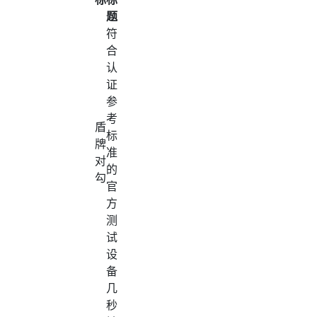
题
符
合
认
证
参
考
盾
标
牌
准
对
的
勾
官
方
测
试
设
备
几
秒