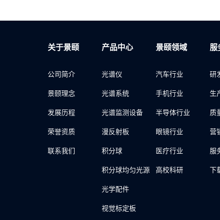
关于景颐
产品中心
景颐领域
服
公司简介
光谱仪
汽车行业
研
景颐理念
光谱系统
手机行业
生
发展历程
光谱监测设备
半导体行业
质
荣誉资质
漫反射板
眼镜行业
营
联系我们
积分球
医疗行业
服
积分球均匀光源
高校科研
下
光学配件
视觉标定板