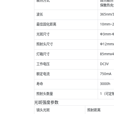
散热方式
自然散热
保散热充
波长
365nm
最佳固化距离
10mm~
光斑尺寸
Φ3mm-
照射头尺寸
Φ12mm
灯箱尺寸
85mmx
工作电压
DC3V
额定电流
750mA
寿命
3000h
照射头数量
1（可定
光斑强度参数
镜头光斑
照射距离